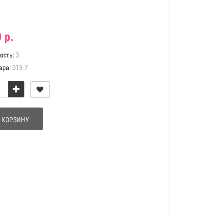
 р.
3
ость:
015-7
ара:
 КОРЗИНУ