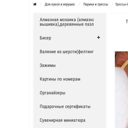
Для кукол и игрушек
Парики и трессы
Трессы-п
Алмазная мозаика (алмазная
вышивка),деревянные пазлы
Бисер
Валяние из шерсти(фелтинг)
Зажимы
Картины по номерам
Органайзеры
Подарочные сертификаты
Сувенирная миниатюра