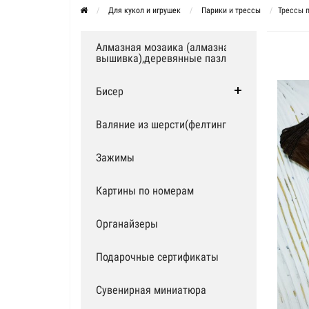
Для кукол и игрушек
Парики и трессы
Трессы 
Алмазная мозаика (алмазная
вышивка),деревянные пазлы
Бисер
Валяние из шерсти(фелтинг)
Зажимы
Картины по номерам
Органайзеры
Подарочные сертификаты
Сувенирная миниатюра