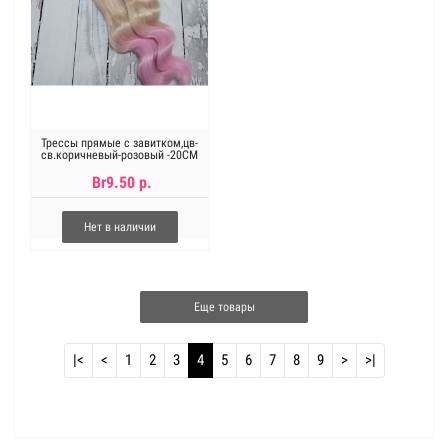
Трессы прямые с завитком,цв-
св.коричневый-розовый -20СМ
Br9.50 р.
Нет в наличии
Еще товары
|<
<
1
2
3
4
5
6
7
8
9
>
>|