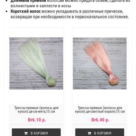
Длинным прямым
волосам можно придать объем, сделать их
волнистыми и заплести в косы
Короткий волос
можно укладывать в различные прически,
возвращая при необходимости в первоначальное состояние.
Трессы-прямые (волосы для
Трессы-прямые (волосы для
кукол).цв-св-мята,15 см
кукол).цв-светлый коралл,15 см
Br6.10 р.
Br6.40 р.
В КОРЗИНУ
В КОРЗИНУ