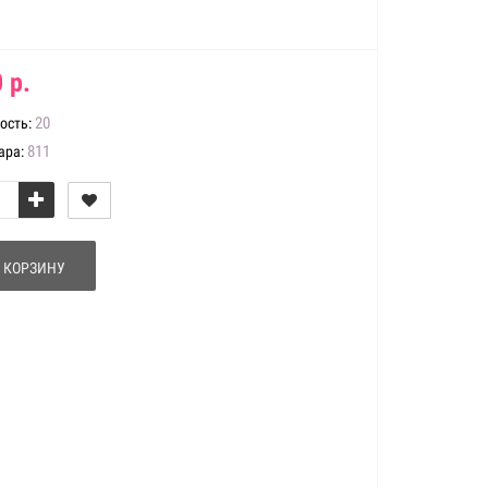
 р.
20
ость:
811
ара:
 КОРЗИНУ