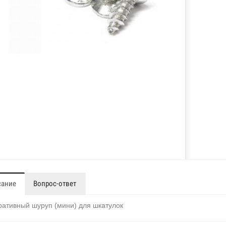
сание
Вопрос-ответ
ративный шуруп (мини) для шкатулок