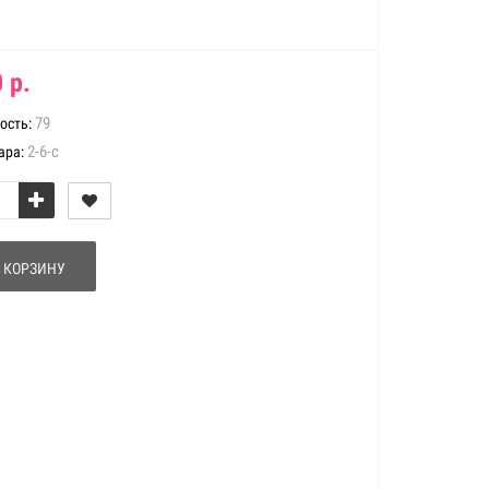
 р.
79
ость:
2-6-с
ара:
 КОРЗИНУ