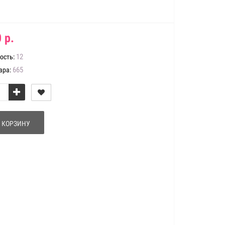
 р.
12
ость:
665
ара:
 КОРЗИНУ