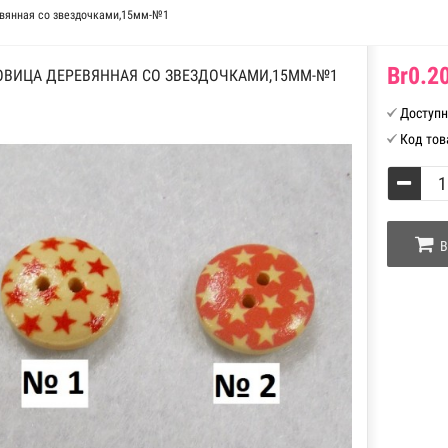
евянная со звездочками,15мм-№1
Br0.20
ОВИЦА ДЕРЕВЯННАЯ СО ЗВЕЗДОЧКАМИ,15ММ-№1
Доступн
Код тов
В