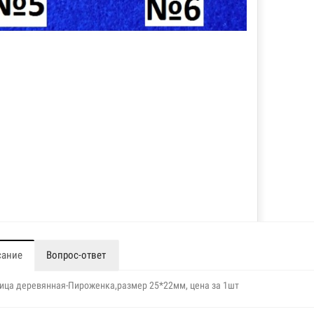
сание
Вопрос-ответ
ица деревянная-Пироженка,размер 25*22мм, цена за 1шт