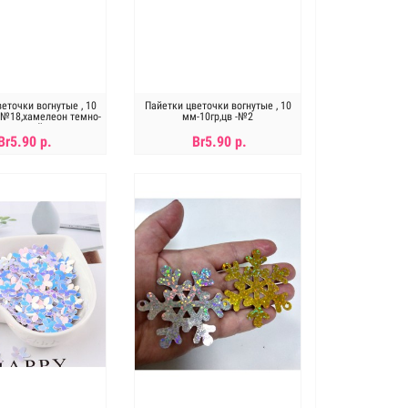
еточки вогнутые , 10
Пайетки цветочки вогнутые , 10
 -№18,хамелеон темно-
мм-10гр,цв -№2
розовый
Br5.90 р.
Br5.90 р.
В КОРЗИНУ
В КОРЗИНУ