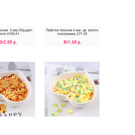
ские -3 мм,10гр,цвет-
Пайетки плоские 6 мм. цв. золото
лото А100-А1
голограмма, А71-20
Br2.00 р.
Br1.60 р.
ет в наличии
Нет в наличии