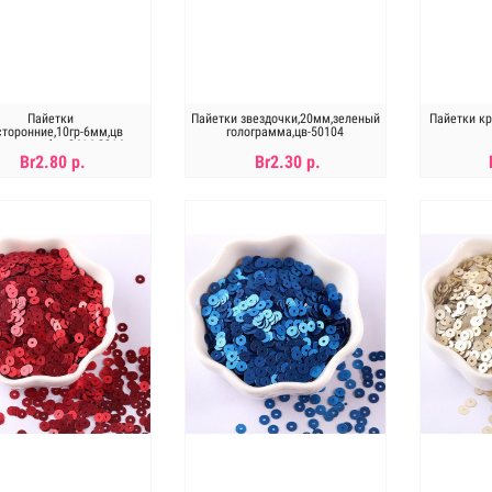
Пайетки
Пайетки звездочки,20мм,зеленый
Пайетки кр
сторонние,10гр-6мм,цв
голограмма,цв-50104
ото-серебро,2414-2214
Br2.80 р.
Br2.30 р.
Нет в наличии
Нет в наличии
Н