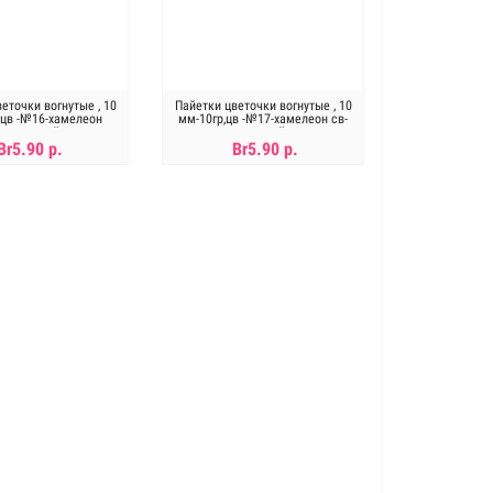
еточки вогнутые , 10
Пайетки цветочки вогнутые , 10
,цв -№16-хамелеон
мм-10гр,цв -№17-хамелеон св-
оранжевый
желтый
Br5.90 р.
Br5.90 р.
ет в наличии
Нет в наличии