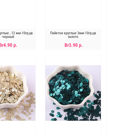
углые , 12 мм-10гр,цв
Пайетки круглые 3мм-10гр,цв
-черный
золото
Br4.90 р.
Br3.90 р.
ет в наличии
Нет в наличии