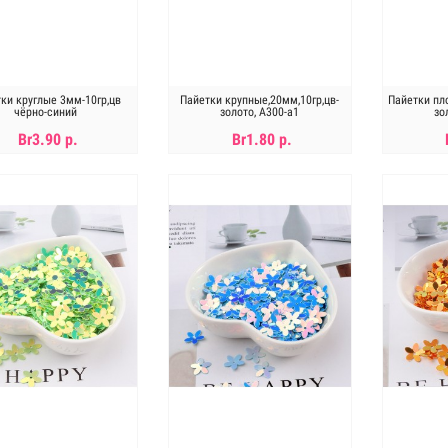
ки круглые 3мм-10гр,цв
Пайетки крупные,20мм,10гр,цв-
Пайетки пло
чёрно-синий
золото, А300-а1
зо
Br3.90 р.
Br1.80 р.
Нет в наличии
Нет в наличии
Н