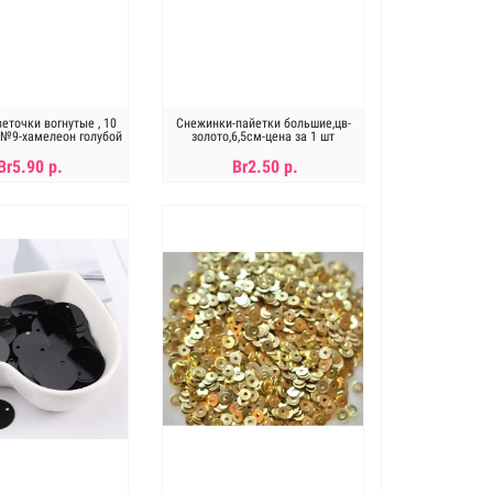
еточки вогнутые , 10
Снежинки-пайетки большие,цв-
 -№9-хамелеон голубой
золото,6,5см-цена за 1 шт
Br5.90 р.
Br2.50 р.
В КОРЗИНУ
В КОРЗИНУ