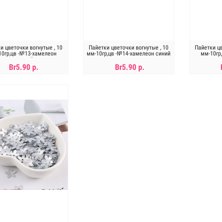
и цветочки вогнутые , 10
Пайетки цветочки вогнутые , 10
Пайетки цв
10гр,цв -№13-хамелеон
мм-10гр,цв -№14-хамелеон синий
мм-10гр
зеленый
Br5.90 р.
Br5.90 р.
Нет в наличии
Нет в наличии
Н