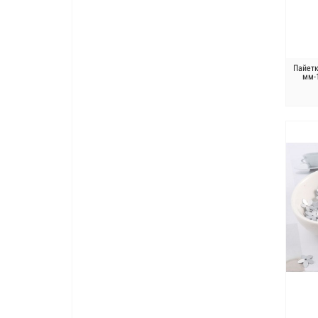
Пайетк
мм-