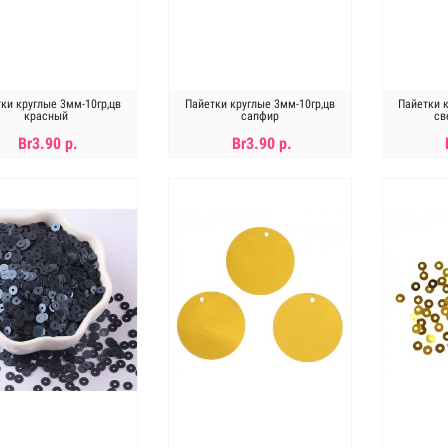
ки круглые 3мм-10гр,цв
Пайетки круглые 3мм-10гр,цв
Пайетки 
красный
сапфир
св
Br3.90 р.
Br3.90 р.
Нет в наличии
Нет в наличии
Н