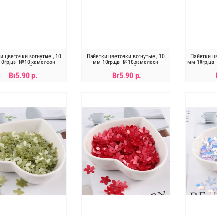
и цветочки вогнутые , 10
Пайетки цветочки вогнутые , 10
Пайетки цв
10гр,цв -№10-хамелеон
мм-10гр,цв -№18,хамелеон
мм-10гр,цв
розовый
зеленый
Br5.90 р.
Br5.90 р.
В КОРЗИНУ
В КОРЗИНУ