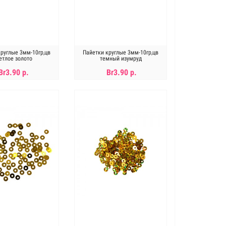
круглые 3мм-10гр,цв
Пайетки круглые 3мм-10гр,цв
етлое золото
темный изумруд
Br3.90 р.
Br3.90 р.
ет в наличии
Нет в наличии