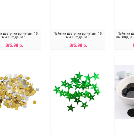
и цветочки вогнутые , 10
Пайетки цветочки вогнутые , 10
Пайетки цв
мм-10гр,цв -№6
мм-10гр,цв -№8
мм-10гр,цв
Br5.90 р.
Br5.90 р.
В КОРЗИНУ
В КОРЗИНУ