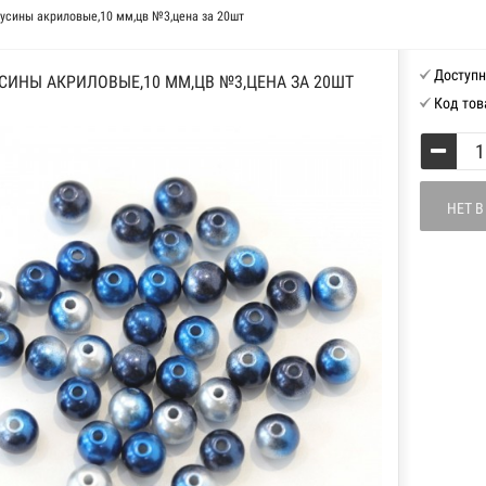
усины акриловые,10 мм,цв №3,цена за 20шт
Доступн
СИНЫ АКРИЛОВЫЕ,10 ММ,ЦВ №3,ЦЕНА ЗА 20ШТ
Код тов
НЕТ 