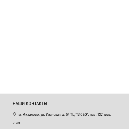
НАШИ КОНТАКТЫ
м. Михалово, ул. Уманская, д. 54 ТЦ "ГЛОБО", пав. 137, цок.
этаж