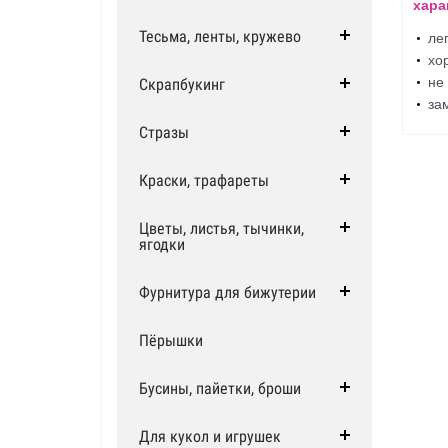
хара
ле
Тесьма, ленты, кружево
хо
не
Скрапбукинг
за
Стразы
Краски, трафареты
Цветы, листья, тычинки,
ягодки
Фурнитура для бижутерии
Пёрышки
Бусины, пайетки, броши
Для кукол и игрушек