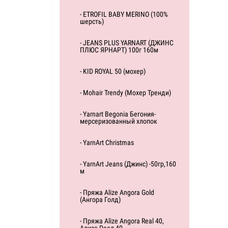
- ETROFIL BABY MERINO (100%
шерсть)
- JEANS PLUS YARNART (ДЖИНС
ПЛЮС ЯРНАРТ) 100г 160м
- KID ROYAL 50 (мохер)
- Mohair Trendy (Мохер Тренди)
- Yarnart Begonia Бегония-
мерсеризованный хлопок
- YarnArt Christmas
- YarnArt Jeans (Джинс) -50гр,160
м
- Пряжа Alize Angora Gold
(Ангора Голд)
- Пряжа Alize Angora Real 40,