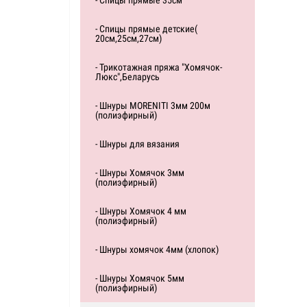
- Спицы прямые 35см
- Спицы прямые детские(
20см,25см,27см)
- Трикотажная пряжа "Хомячок-
Люкс",Беларусь
- Шнуры MORENITI 3мм 200м
(полиэфирный)
- Шнуры для вязания
- Шнуры Хомячок 3мм
(полиэфирный)
- Шнуры Хомячок 4 мм
(полиэфирный)
- Шнуры хомячок 4мм (хлопок)
- Шнуры Хомячок 5мм
(полиэфирный)