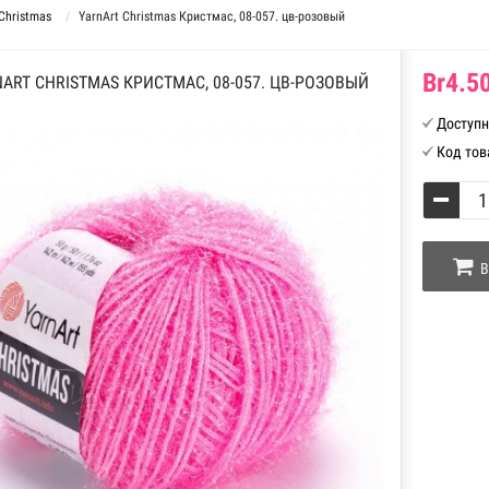
Christmas
YarnArt Christmas Кристмас, 08-057. цв-розовый
Br4.50
ART CHRISTMAS КРИСТМАС, 08-057. ЦВ-РОЗОВЫЙ
Доступн
Код тов
В