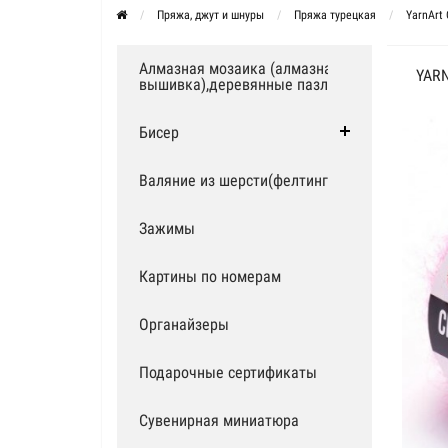
Пряжа, джут и шнуры
Пряжа турецкая
YarnArt 
Алмазная мозаика (алмазная
YARN
вышивка),деревянные пазлы
Бисер
Валяние из шерсти(фелтинг)
Зажимы
Картины по номерам
Органайзеры
Подарочные сертификаты
Сувенирная миниатюра