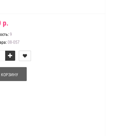
 р.
9
ость:
08-057
ара:
 КОРЗИНУ