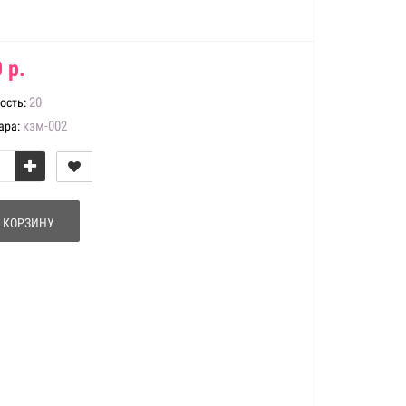
 р.
20
ость:
кзм-002
ара:
 КОРЗИНУ