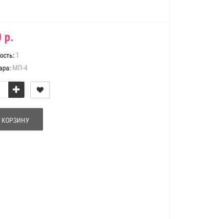
 р.
1
ость:
МП-4
ара:
 КОРЗИНУ