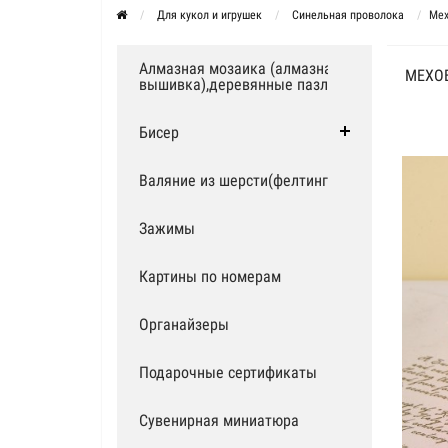
Для кукол и игрушек
Синельная проволока
Мех
Алмазная мозаика (алмазная
МЕХО
вышивка),деревянные пазлы
Бисер
Валяние из шерсти(фелтинг)
Зажимы
Картины по номерам
Органайзеры
Подарочные сертификаты
Сувенирная миниатюра