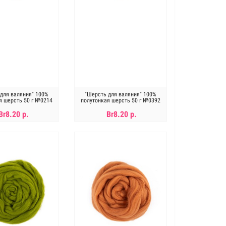
для валяния" 100%
"Шерсть для валяния" 100%
я шерсть 50 г №0214
полутонкая шерсть 50 г №0392
маренго
сирень
Br8.20 р.
Br8.20 р.
ет в наличии
Нет в наличии