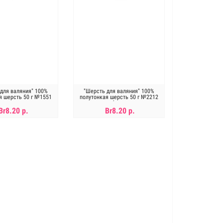
для валяния" 100%
"Шерсть для валяния" 100%
я шерсть 50 г №1551
полутонкая шерсть 50 г №2212
аспарагус
абрикос
Br8.20 р.
Br8.20 р.
ет в наличии
Нет в наличии