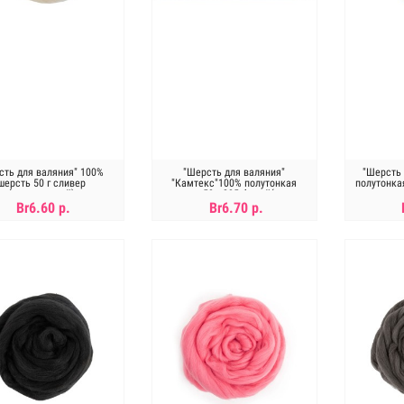
ть для валяния" 100%
"Шерсть для валяния"
"Шерсть 
шерсть 50 г cливер
"Камтекс"100% полутонкая
полутонка
(натуральный)
шерсть 50 г 205 белый(имеет
л.
желтоватый оттенок)
Br6.60 р.
Br6.70 р.
В КОРЗИНУ
Нет в наличии
Н