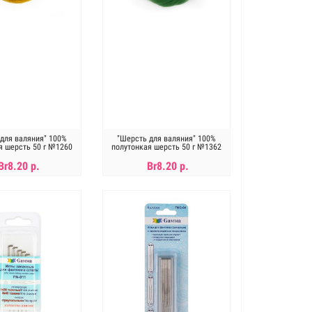
для валяния" 100%
"Шерсть для валяния" 100%
я шерсть 50 г №1260
полутонкая шерсть 50 г №1362
горчица
киви
Br8.20 р.
Br8.20 р.
В КОРЗИНУ
В КОРЗИНУ