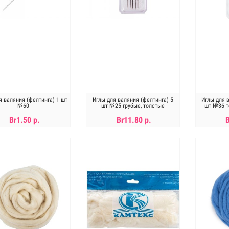
я валяния (фелтинга) 1 шт
Иглы для валяния (фелтинга) 5
Иглы для 
№60
шт №25 грубые, толстые
шт №36 т
т
Br1.50 р.
Br11.80 р.
В КОРЗИНУ
В КОРЗИНУ