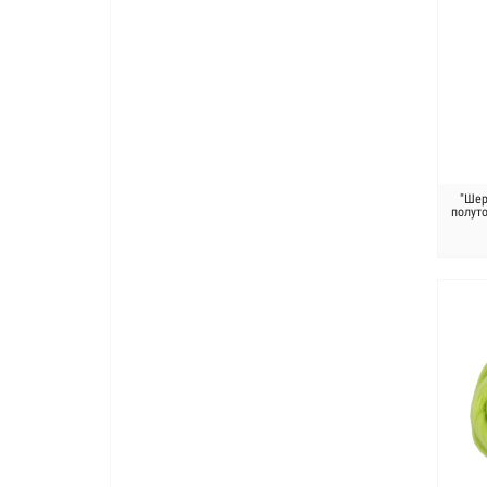
"Шер
полут