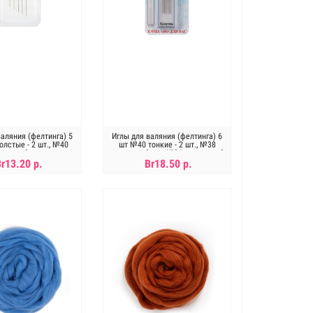
валяния (фелтинга) 5
Иглы для валяния (фелтинга) 6
олстые - 2 шт., №40
шт №40 тонкие - 2 шт., №38
онкие - 3 шт.
средние - 2 шт., №36 толстые - 2
шт.
Br13.20 р.
Br18.50 р.
В КОРЗИНУ
В КОРЗИНУ