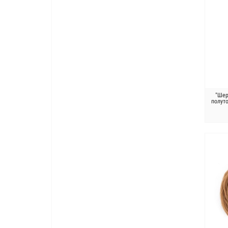
"Шер
полут