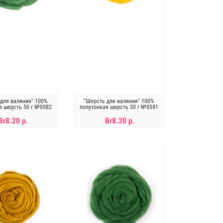
для валяния" 100%
"Шерсть для валяния" 100%
я шерсть 50 г №0582
полутонкая шерсть 50 г №0591
зел.яблоко
желтый
Br8.20 р.
Br8.20 р.
В КОРЗИНУ
В КОРЗИНУ